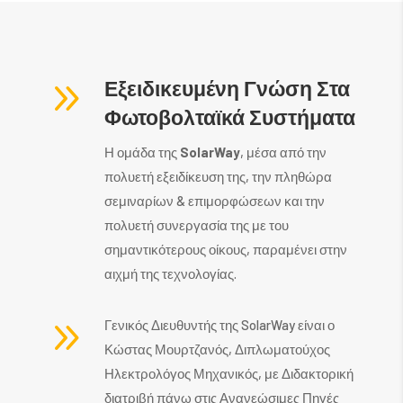
9
Εξειδικευμένη Γνώση Στα
Φωτοβολταϊκά Συστήματα
Η ομάδα της
SolarWay
, μέσα από την
πολυετή εξειδίκευση της, την πληθώρα
σεμιναρίων & επιμορφώσεων και την
πολυετή συνεργασία της με του
σημαντικότερους οίκους, παραμένει στην
αιχμή της τεχνολογίας.
9
Γενικός Διευθυντής της SolarWay είναι ο
Κώστας Μουρτζανός, Διπλωματούχος
Ηλεκτρολόγος Μηχανικός, με Διδακτορική
διατριβή πάνω στις Ανανεώσιμες Πηγές