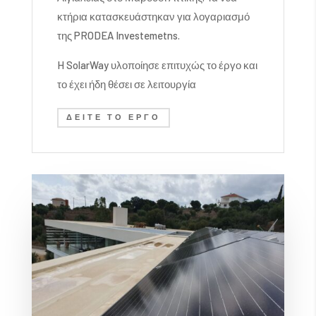
κτήρια κατασκευάστηκαν για λογαριασμό
της PRODEA Investemetns.
H SolarWay υλοποίησε επιτυχώς το έργο και
το έχει ήδη θέσει σε λειτουργία
ΔΕΊΤΕ ΤΟ ΈΡΓΟ