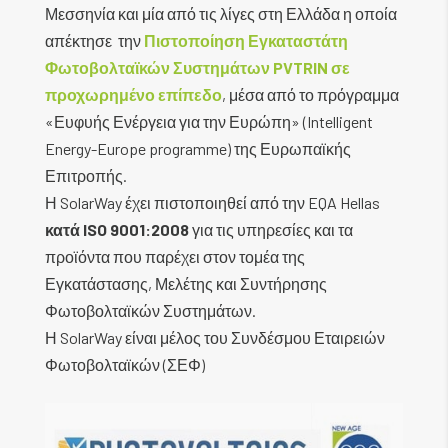
Όλα τα έργα μας, παραδίδονται εμπρόθεσμα
Μεσσηνία και μία από τις λίγες στη Ελλάδα η οποία
Κάθε έργο είναι για εμάς ιδιαίτερο και απαιτεί
βάσει του συμφωνηθέντος
απέκτησε την
Πιστοποίηση Εγκαταστάτη
όχι μόνο ιδιαίτερο σχεδιασμό, αλλά και
χρονοδιαγράμματος. Κάθε έργο υλοποιείται
Φωτοβολταϊκών Συστημάτων
PVTRIN
σε
επιλογή του κατάλληλου εξοπλισμού, που
ακολουθώντας μεθοδολογίες Διαχείρισης
προχωρημένο επίπεδο
, μέσα από το πρόγραμμα
περιλαμβάνει: φωτοβολταϊκά πάνελ,
Έργου (Project Management) , ώστε να
«Ευφυής Ενέργεια για την Ευρώπη» (Intelligent
αντιστροφείς, βάσεις στήριξης,
εξασφαλίσουμε την έγκαιρη και ποιοτικά άρτια
Energy-Europe programme) της Ευρωπαϊκής
ηλεκτρολογικό εξοπλισμό (καλωδιώσεις,
ολοκλήρωση του έργου.
Επιτροπής.
αντικεραυνική προστασία, προστασία από
Η SolarWay έχει πιστοποιηθεί από την EQA Hellas
υπερτάσεις κλπ).
κατά ISO 9001:2008
για τις υπηρεσίες και τα
προϊόντα που παρέχει στον τομέα της
Εγκατάστασης, Μελέτης και Συντήρησης
Φωτοβολταϊκών Συστημάτων.
Η SolarWay είναι μέλος του Συνδέσμου Εταιρειών
Φωτοβολταϊκών (ΣΕΦ)