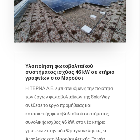
Υλοποίηση φωτοβολταϊκού
συστήματος ισχύος 46 kW σε κτήριο
γραφείων στο Μαρούσι
Η ΤΕΡΝΑ Α.Ε. εμπιστευόμενη την ποιότητα
των έργων φωτοβολταϊκών της SolarWay,
ανέθεσε το έργο προμήθειας και
κατασκευής φωτοβολταϊκού συστήματος
συνολικής ισχύος 46 kW, στο νέο κτήριο
γραφείων στην οδό Φραγκοκκλησιάς κι
Αιγιαλείας στο Μαρούσι Αττικής. Τα νέα