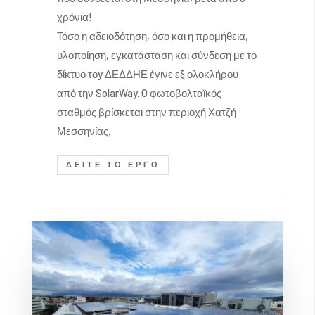
χρόνια!
Τόσο η αδειοδότηση, όσο και η προμήθεια,
υλοποίηση, εγκατάσταση και σύνδεση με το
δίκτυο τοy
ΔΕΔΔΗΕ έγινε εξ ολοκλήρου
από την
SolarWay. O φωτοβολταϊκός
σταθμός βρίσκεται στην περιοχή Χατζή
Μεσσηνίας.
ΔΕΊΤΕ ΤΟ ΈΡΓΟ