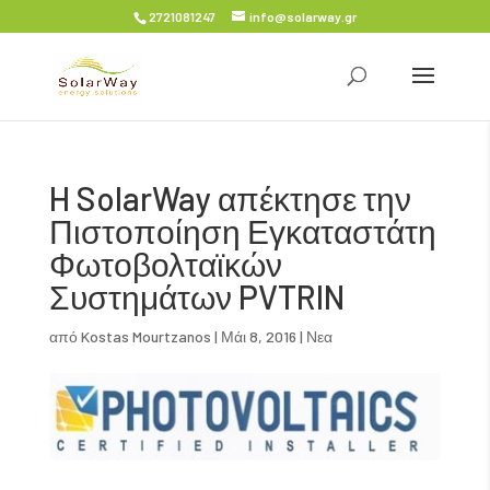
2721081247
info@solarway.gr
H SolarWay απέκτησε την
Πιστοποίηση Εγκαταστάτη
Φωτοβολταϊκών
Συστημάτων PVTRIN
από
Kostas Mourtzanos
|
Μάι 8, 2016
|
Νεα