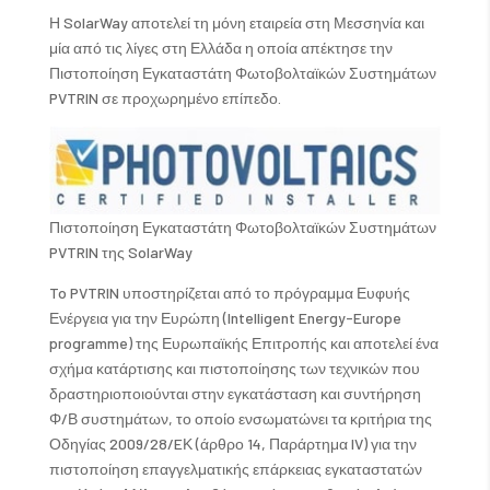
Η SolarWay αποτελεί τη μόνη εταιρεία στη Μεσσηνία και
μία από τις λίγες στη Ελλάδα η οποία απέκτησε την
Πιστοποίηση Εγκαταστάτη Φωτοβολταϊκών Συστημάτων
PVTRIN σε προχωρημένο επίπεδο.
Πιστοποίηση Εγκαταστάτη Φωτοβολταϊκών Συστημάτων
PVTRIN της SolarWay
To PVTRIN υποστηρίζεται από το πρόγραμμα Ευφυής
Ενέργεια για την Ευρώπη (Intelligent Energy-Europe
programme) της Ευρωπαϊκής Επιτροπής και αποτελεί ένα
σχήμα κατάρτισης και πιστοποίησης των τεχνικών που
δραστηριοποιούνται στην εγκατάσταση και συντήρηση
Φ/Β συστημάτων, το οποίο ενσωματώνει τα κριτήρια της
Οδηγίας 2009/28/EΚ (άρθρο 14, Παράρτημα IV) για την
πιστοποίηση επαγγελματικής επάρκειας εγκαταστατών