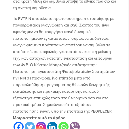
στα Κράτη Μέλη και λαμβάνει υπόψη το εθνικό πλαίσιο και
τη σχετική νομοθεσία.
Το PVTRIN αποτελεί το πρώτο σύστημα πιστοποίησης με
πανευρωπαϊκή αναγνώριση και ισχύ. Σκοπός του είναι
αφενός μεν να δημιουργήσει ικανό δυναμικό
πιστοποιημένων εγκαταστατών, σύμφωνα με διεθνώς
αναγνωρισμένα πρότυπα και αφετέρου να συμβάλει σε
αποδοτικές και ασφαλείς εγκαταστάσεις και στη μείωση
τεχνικών αστοχιών κατά την εγκατάσταση και λειτουργία
των Φ/Β. Ο Κώστας Μουρτζανός απέκτησε την
Πιστοποίηση Εγκαταστάτη Φωτοβολταϊκών Συστημάτων
PVTRIN σε προχωρημένο επίπεδο μετά από
παρακολούθηση προγράμματος 54 ωρών θεωρητικής
εκπαίδευσης και πρακτικής κατάρτισης και αφού
εξετάστηκε επιτυχώς τόσο στο θεωρητικό όσο και στο
πρακτικό τμήμα. Σημειώνεται ότι οι εξετάσεις
πιστοποίησης έγιναν υπό την εποπτεία της PEOPLECER
Μοιραστείτε αυτό το άρθρο