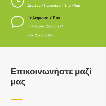
}
Δευτέρα – Παρασκευή: 9πμ – 5μμ
v
Τηλέφωνο / Fax
Τηλέφωνο: 2721081247
Fax: 2721089345
Επικοινωνήστε μαζί
μας