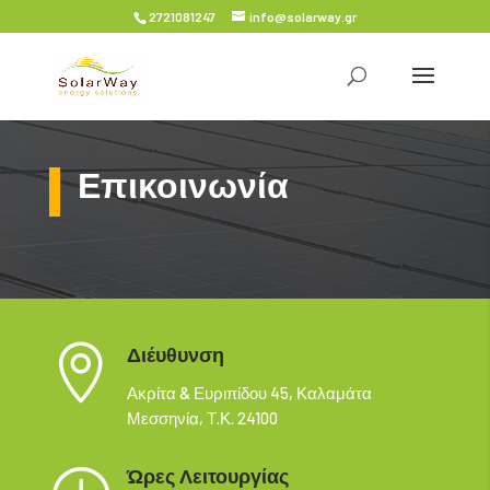
2721081247
info@solarway.gr
Επικοινωνία

Διέυθυνση
Ακρίτα & Ευριπίδου 45, Καλαμάτα
Μεσσηνία, Τ.Κ. 24100
Ώρες Λειτουργίας