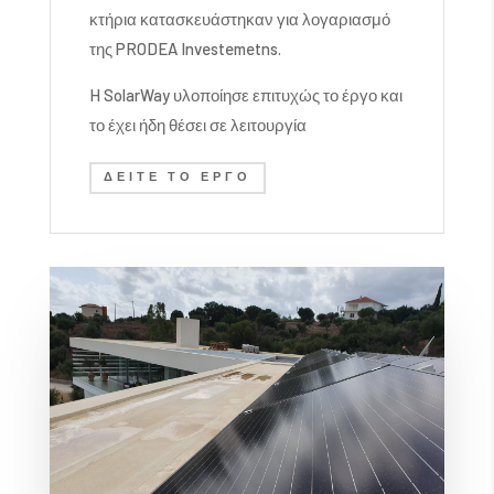
κτήρια κατασκευάστηκαν για λογαριασμό
της PRODEA Investemetns.
H SolarWay υλοποίησε επιτυχώς το έργο και
το έχει ήδη θέσει σε λειτουργία
ΔΕΊΤΕ ΤΟ ΈΡΓΟ