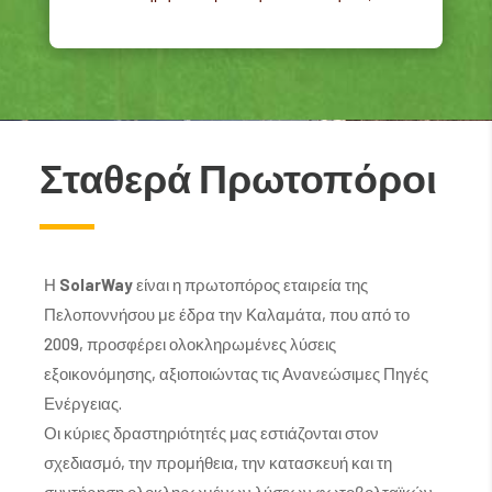
Σταθερά Πρωτοπόροι
Η
SolarWay
είναι η πρωτοπόρος εταιρεία της
Πελοποννήσου με έδρα την Καλαμάτα, που από το
2009, προσφέρει ολοκληρωμένες λύσεις
εξοικονόμησης, αξιοποιώντας τις Ανανεώσιμες Πηγές
Ενέργειας.
Οι κύριες δραστηριότητές μας εστιάζονται στον
σχεδιασμό, την προμήθεια, την κατασκευή και τη
συντήρηση ολοκληρωμένων λύσεων φωτοβολταϊκών