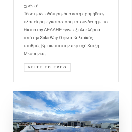
χρόνια!
Τόσο η αδειοδότηση, όσο και η προμήθεια,
υλοποίηση, εγκατάσταση και σύνδεση με το
δίκτυο τοy
ΔΕΔΔΗΕ έγινε εξ ολοκλήρου
από την
SolarWay. O φωτοβολταϊκός
σταθμός βρίσκεται στην περιοχή Χατζή
Μεσσηνίας.
ΔΕΊΤΕ ΤΟ ΈΡΓΟ