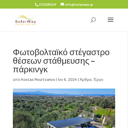
2721081247
info@solarway.gr
Φωτοβολταϊκό στέγαστρο
θέσεων στάθμευσης –
πάρκινγκ
από
Kostas Mourtzanos
|
Ιαν 6, 2024
|
Άρθρα
,
Έργα