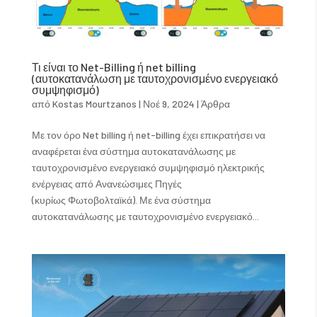
Τι είναι το Net-Billing ή net billing
(αυτοκατανάλωση με ταυτοχρονισμένο ενεργειακό
συμψηφισμό)
από
Kostas Mourtzanos
|
Νοέ 9, 2024
|
Άρθρα
Με τον όρο Net billing ή net-billing έχει επικρατήσει να
αναφέρεται ένα σύστημα αυτοκατανάλωσης με
ταυτοχρονισμένο ενεργειακό συμψηφισμό ηλεκτρικής
ενέργειας από Ανανεώσιμες Πηγές
(κυρίως Φωτοβολταϊκά). Με ένα σύστημα
αυτοκατανάλωσης με ταυτοχρονισμένο ενεργειακό...