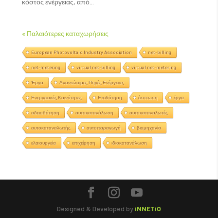
κόστος ενέργειας, από...
« Παλαιότερες καταχωρήσεις
European Photovoltaic Industry Association
net-billing
net-metering
virtual net-billing
virtual net-metering
Έργα
Ανανεώσιμες Πηγές Ενέργειας
Ενεργειακές Κοινότητες
Επιδότηση
έκπτωση
έργα
αδειοδότηση
αυτοκατανάλωση
αυτοκαταναλωτές
αυτοκαταναλωτής
αυτοπαραγωγή
βιομηχανία
ελαιουργεία
επιχείρηση
ιδιοκατανάλωση
Designed & Developed by
iNNETiO