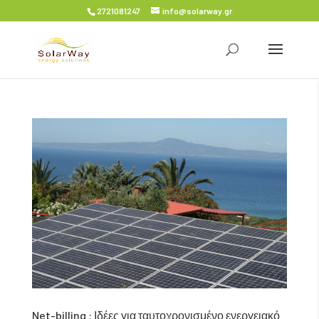
2721081247
info@solarway.gr
Net-billing : Ιδέες για ταυτοχρονισμένο ενεργειακό