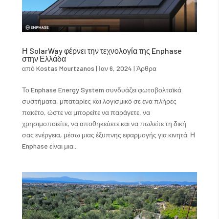
Η SolarWay φέρνει την τεχνολογία της Enphase
στην Ελλάδα
από
Kostas Mourtzanos
|
Ιαν 6, 2024
|
Άρθρα
Το Enphase Energy System συνδυάζει φωτοβολταϊκά
συστήματα, μπαταρίες και λογισμικό σε ένα πλήρες
πακέτο, ώστε να μπορείτε να παράγετε, να
χρησιμοποιείτε, να αποθηκεύετε και να πωλείτε τη δική
σας ενέργεια, μέσω μιας έξυπνης εφαρμογής για κινητά. Η
Enphase είναι μια...