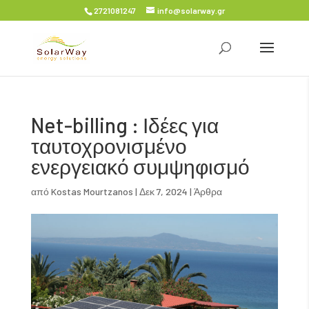
2721081247
info@solarway.gr
Net-billing : Ιδέες για
ταυτοχρονισμένο
ενεργειακό συμψηφισμό
από
Kostas Mourtzanos
|
Δεκ 7, 2024
|
Άρθρα