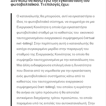
Δεν θέλω να κάνω εγώ την εγκατάσταση του
φωτοβολταϊκού. Τι επιλογές έχω;
Ο καταναλωτής θα μπορούσε, αντί να εγκαταστήσει ο
ίδιος το φωτοβολταϊκό σύστημα, να συμμετέχει σε μια
Ενεργειακή Κοινότητα η οποία έχει εγκαταστήσει
φωτοβολταϊκό σταθμό με το καθεστώς του εικονικού
ταυτοχρονισμένου ενεργειακού συμψηφισμού (virtual
net-billing). Στην περίπτωση αυτή ο καταναλωτής θα
κατέχει συγκεκριμένο μερίδιο στην παραγωγή του
σταθμού της Ενεργειακής Κοινότητας το οποίο θα
συμψηφίζει ταυτοχρονισμένα με την κατανάλωση του.
Μια άλλη ενδιαφέρουσα επιλογή είναι η δυνατότητα
που δίνεται από τη νομοθεσία για την εγκατάσταση
ενός φωτοβολταϊκού συστήματος κάτω από το
καθεστώς του ταυτοχρονισμένου ενεργειακού
συμψηφισμού (net-billing), του οποίου η κυριότητα
θα ανήκει σε τρίτο πρόσωπο ή θα αποτελεί
αντικείμενο διαχείρισης τρίτου προσώπου, το οποίο
παραμένει υπό τις εντολές του αυτοκαταναλωτή. Στην