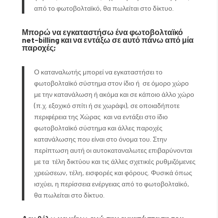
από το φωτοβολταϊκό, θα πωλείται στο δίκτυο.
Μπορώ να εγκαταστήσω ένα φωτοβολταϊκό
net-
billing και να εντάξω σε αυτό πάνω από μία
παροχές;
Ο καταναλωτής μπορεί να εγκαταστήσει το
φωτοβολταϊκό σύστημα στον ίδιο ή σε όμορο χώρο
με την κατανάλωση ή ακόμα και σε κάποιο άλλο χώρο
(π.χ. εξοχικό σπίτι ή σε χωράφι), σε οποιαδήποτε
περιφέρεια της Χώρας και να εντάξει στο ίδιο
φωτοβολταϊκό σύστημα και άλλες παροχές
κατανάλωσης που είναι στο όνομα του. Στην
περίπτωση αυτή οι αυτοκαταναλωτες επιβαρύνονται
με τα τέλη δικτύου και τις άλλες σχετικές ρυθμιζόμενες
χρεώσεων, τέλη, εισφορές και φόρους. Φυσικά όπως
ισχύει, η περίσσεια ενέργειας από το φωτοβολταϊκό,
θα πωλείται στο δίκτυο.