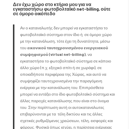
Δεν έχω χώρο στο κτήριο μου για να
εγκαταστήσω φωτοβολταϊκό
net-
billing, ούτε
σε όμορο οικόπεδο
Αν ο καταναλωτής δεν μπορεί να εγκαταστήσει το
φωτοβολταϊκό σύστημα στον ίδιο ή σε όμορο χώρο
με την κατανάλωση, τότε έχει τη δυνατότητα, μέσω
του
εικονικού ταυτοχρονισμένου ενεργειακού
συμψηφισμού (
virtual
net-
billing)
, να
εγκαταστήσει το φωτοβολταϊκό σύστημα σε κάποιο
άλλο χώρο (π.χ. εξοχικό σπίτι ή σε χωράφι), σε
οποιαδήποτε περιφέρεια της Χώρας, και αυτό να
συμψηφίζει ταυτοχρονισμένα την παραγόμενη
ενέργεια με την κατανάλωση του. Επιπρόσθετα
μπορεί να εντάξει στο ίδιο φωτοβολταϊκό σύστημα και
άλλες παροχές κατανάλωσης που είναι στο όνομα
του. Στην περίπτωση αυτή οι αυτοκαταναλωτες
επιβαρύνονται με τα τέλη δικτύου και τις άλλες
σχετικές ρυθμιζόμενες χρεώσεων, τέλη, εισφορές και
φόρους. Φυσικά όπως ισχύει, η περίσσεια ενέργειας