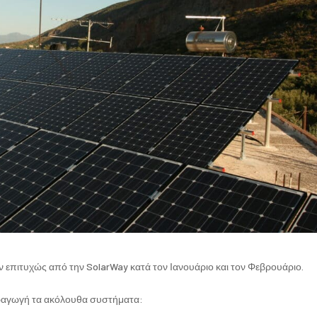
επιτυχώς από την SolarWay κατά τον Ιανουάριο και τον Φεβρουάριο.
αραγωγή τα ακόλουθα συστήματα: