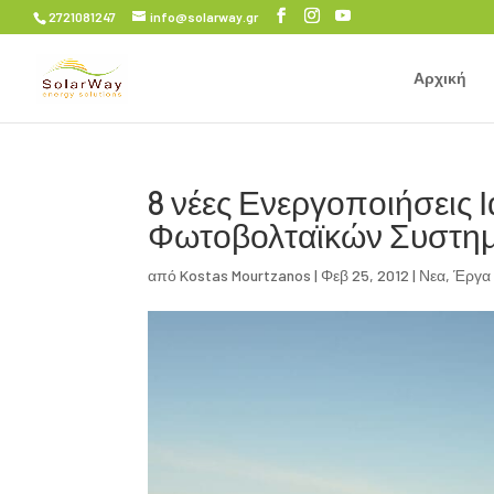
2721081247
info@solarway.gr
Αρχική
8 νέες Ενεργοποιήσεις 
Φωτοβολταϊκών Συστη
από
Kostas Mourtzanos
|
Φεβ 25, 2012
|
Νεα
,
Έργα